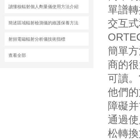
單譜轉
讀懂核輻射個人劑量儀使用方法介紹
交互式
簡述區域輻射檢測儀的維護保養方法
ORT
射頻電磁輻射分析儀技術指標
簡單方
查看全部
商的很
可讀。
他們的
障礙并
通過使
松轉換