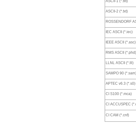
ASCII-1 (*.txt)
ASCII-2 (*.txt)
ROSSENDORF ASCI
IEC ASCII (*.iec)
IEEE ASCII (*.asc)
RMS ASCII (*.phd
LLNL ASCII (*.lll)
SAMPO 90 (*.sam
APTEC v6.3 (*.s0)
CI S100 (*.mca)
CI ACCUSPEC (*.
CI CAM (*.cnf)