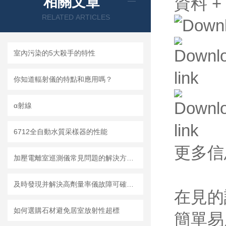
相關文章
資料
+
RELATED ARTICLES
室內污染的5大殺手的特性
你知道輻射儀的特點和應用嗎？
α射線
6712全自動水質采樣器的性能
更多
加壓電離室巡測儀常見問題的解決方法分享
及時發現并解決高劑量率儀故障可確保長時間穩定可靠地工作
在見的
如何選購石材避免居室放射性超標
簡單易